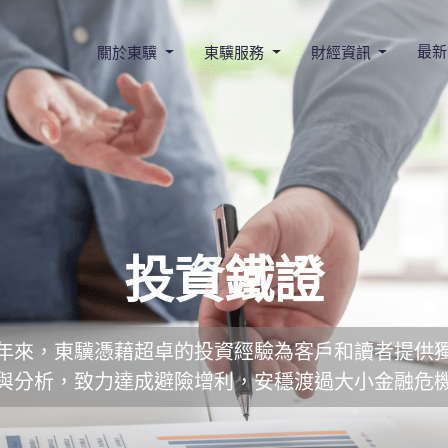
最新
關於東驥
東驥服務
財經資訊
投資鐵證
年來，東驥憑藉超卓的投資經驗為客戶和讀者提供
與分析，致力達成避險增利，安穩渡過大小金融危