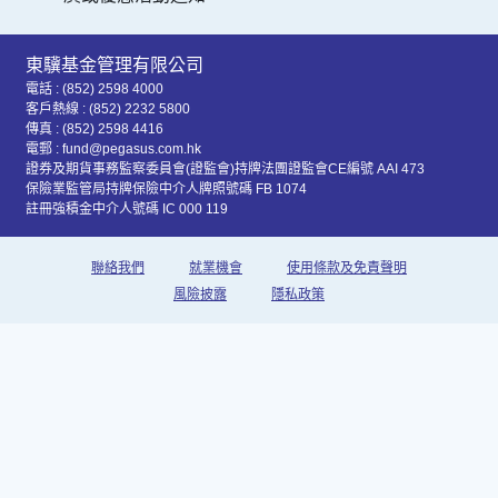
東驥基金管理有限公司
電話 : (852) 2598 4000
客戶熱線 : (852) 2232 5800
傳真 : (852) 2598 4416
電郵 : fund@pegasus.com.hk
證券及期貨事務監察委員會(證監會)持牌法團證監會CE編號 AAI 473
保險業監管局持牌保險中介人牌照號碼 FB 1074
註冊強積金中介人號碼 IC 000 119
聯絡我們
就業機會
使用條款及免責聲明
風險披露
隱私政策