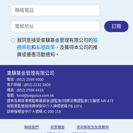
訂閱
我同意接受東驥基金管理有限公司的
服
務條款
和
私隱政策
，及獲得本公司的推
廣或優惠活動通知。
東驥基金管理有限公司
電話 : (852) 2598 4000
客戶熱線 : (852) 2232 5800
傳真 : (852) 2598 4416
電郵 : fund@pegasus.com.hk
證券及期貨事務監察委員會(證監會)持牌法團證監會CE編號 AAI 473
保險業監管局持牌保險中介人牌照號碼 FB 1074
註冊強積金中介人號碼 IC 000 119
聯絡我們
就業機會
使用條款及免責聲明