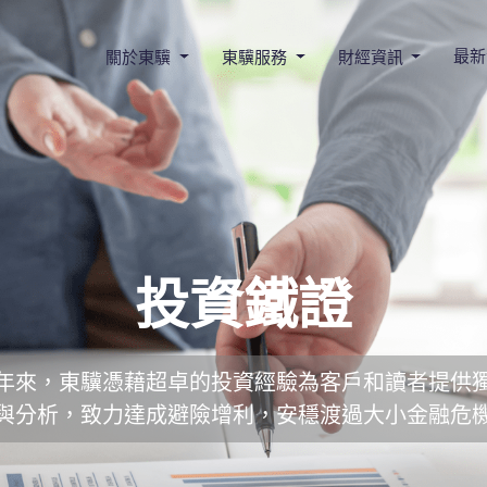
最新
關於東驥
東驥服務
財經資訊
投資鐵證
年來，東驥憑藉超卓的投資經驗為客戶和讀者提供
與分析，致力達成避險增利，安穩渡過大小金融危