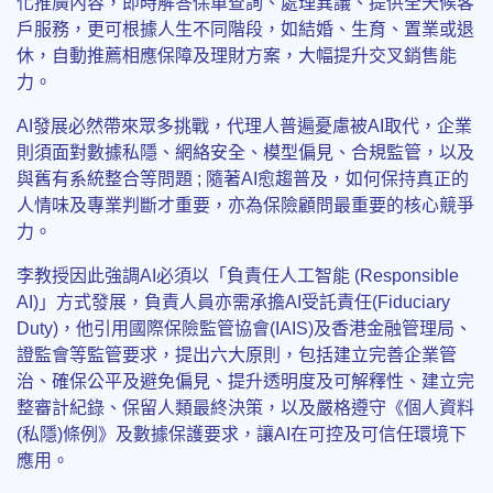
化推廣內容，即時解答保單查詢、處理異議、提供全天候客
戶服務，更可根據人生不同階段，如結婚、生育、置業或退
休，自動推薦相應保障及理財方案，大幅提升交叉銷售能
力。
AI發展必然帶來眾多挑戰，代理人普遍憂慮被AI取代，企業
則須面對數據私隱、網絡安全、模型偏見、合規監管，以及
與舊有系統整合等問題 ; 隨著AI愈趨普及，如何保持真正的
人情味及專業判斷才重要，亦為保險顧問最重要的核心競爭
力。
李教授因此強調AI必須以「負責任人工智能 (Responsible
AI)」方式發展，負責人員亦需承擔AI受託責任(Fiduciary
Duty)，他引用國際保險監管協會(IAIS)及香港金融管理局、
證監會等監管要求，提出六大原則，包括建立完善企業管
治、確保公平及避免偏見、提升透明度及可解釋性、建立完
整審計紀錄、保留人類最終決策，以及嚴格遵守《個人資料
(私隱)條例》及數據保護要求，讓AI在可控及可信任環境下
應用。