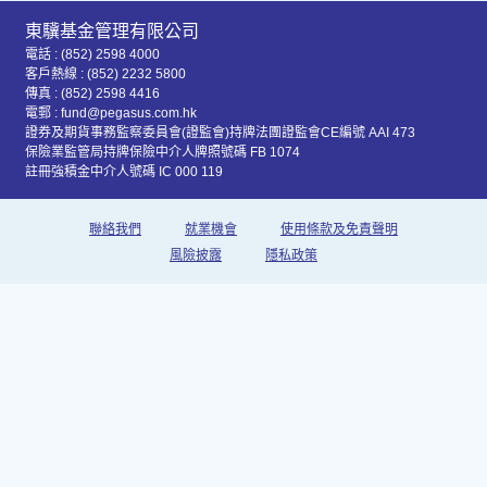
東驥基金管理有限公司
電話 : (852) 2598 4000
客戶熱線 : (852) 2232 5800
傳真 : (852) 2598 4416
電郵 : fund@pegasus.com.hk
證券及期貨事務監察委員會(證監會)持牌法團證監會CE編號 AAI 473
保險業監管局持牌保險中介人牌照號碼 FB 1074
註冊強積金中介人號碼 IC 000 119
聯絡我們
就業機會
使用條款及免責聲明
風險披露
隱私政策