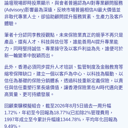
論壇現場即時投票顯示，與會者普遍認為AI對專業顧問服務
(Advisory)影響最為深遠，反映市場普遍相信AI最大價值並
非取代專業人士，卻協助顧問提升服務質素、生產力及客戶
體驗。
筆者十分認同李教授觀點，未來保險業真正的競爭不再只是
產品，還有人才、科技與信任等，誰能善用AI提升專業能
力，同時堅持誠信、專業操守及以客戶利益為先，誰便可於
新一輪變革中脫穎而出。
此外，香港必須同步提升人才培訓、監管制度及金融教育等
縮窄保障缺口，建立一個以客戶為中心、以科技為驅動、以
信任為基礎的保險分銷體系，透過科技重新定義保險，以責
任與信任重塑行業長遠價值，讓香港保險業在AI時代邁向更
高質量、更可持續發展。
回顧東驥模擬組合，截至2026年8月5日過去一周升幅
1.72%，年初至今回報為18.77%(已扣除2%管理費用，
1997年成立至今累計升幅達1344.78%，平均年化回報為
9.49%。