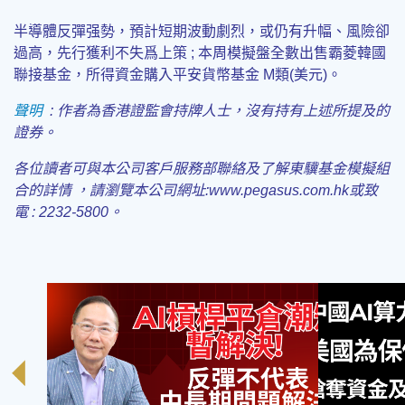
半導體反彈强勢，預計短期波動劇烈，或仍有升幅、風險卻
過高，先行獲利不失爲上策 ; 本周模擬盤全數出售霸菱韓國
聯接基金，所得資金購入平安貨幣基金 M類(美元)。
聲明
:
作者為香港證監會持牌人士，沒有持有上述所提及的
證券
。
各位讀者可與本公司客戶服務部聯絡及了解東驥基金模擬組
合的詳情 ，請瀏覽本公司
網址:www.pegasus.com.hk或致
電 : 2232-5800。