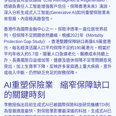
李教授首先發表題為《Life Reimagined & Regenerated：
透過負責任人工智能增強客戶信任，保障香港未來》演說，
深入分析生成式人工智能(Generative AI)如何重塑保險業未
來發展，內容極具啟發性。
香港作為國際金融中心之一，保險滲透率一直位居世界前
列，但保障不足問題依然嚴峻，根據2021年《Mortality
Protection Gap Study》，香港整體保障缺口高達6.9萬億港
元，每名經濟活躍人口平均保障不足約190萬港元，相當於
平均年收入約5.7倍，隨著人口急速老化、醫療成本持續上
升、長壽風險日益增加等，健康及退休保障不足等問題愈見
突出，加上生育率下降，反映許多家庭遇上重大疾病、意外
或收入中斷，仍然缺乏充足的財務保障。
AI重塑保險業 縮窄保障缺口
的關鍵時刻
李教授指出目前生成式AI已被國際保險科技研究機構TDI列
為發展速度最快、對保險業影響最深遠的科技，生成式AI已