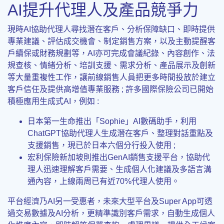
AI提升代理人及產品競爭力
現時AI協助代理人尋找潛在客戶、分析保障缺口、即時提供
專業建議、評估成交機會、制定銷售方案，以及主動提醒客
戶續保或財務規劃等，AI亦可完成會議紀錄、內容創作、法
規查核、情緒分析、培訓支援、需求分析、產品展示及創新
等大量重複性工作，讓前線銷售人員把更多時間投放於建立
客戶信任及提供高增值專業服務 ; 許多國際保險公司已開始
積極應用生成式AI，例如 :
日本第一生命推出「Sophie」AI數碼助手，利用
ChatGPT協助代理人生成潛在客戶、整理對話重點及
支援銷售，現已於日本六個分行投入使用 ;
宏利保險新加坡則推出GenAI銷售支援平台，協助代
理人迅速理解客戶需要、生成個人化建議及多語言溝
通內容，上線兩周已有近70%代理人使用。
平台經濟乃AI另一受惠者，未來大型平台及Super App可透
過交易數據及AI分析，更精準識別客戶需求，自動生成個人