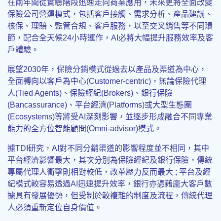
在兩年間從實驗階段迅速走向商業應用，未來更將全面改變
保險公司營運模式，包括客戶接觸、需求分析、產品建議、
核保、理賠、監管合規、客戶服務，以至交叉銷售等不同環
節，配合全天候24小時運作，AI必將大幅提升服務效率及客
戶體驗。
展望2030年，保險分銷模式從過去以產品及渠道為中心，
全面轉向以客戶為中心(Customer-centric)，無論保險代理
人(Tied Agents)、保險經紀(Brokers)、銀行保險
(Bancassurance)、平台經濟(Platforms)或大型生態圈
(Ecosystems)等將受AI深刻影響，並逐步形成融合不同專業
能力的全方位智能顧問(Omni-advisor)模式。
據TDI研究，AI對不同分銷渠道的影響程度並不相同，其中
平台經濟影響最大，其次分別為保險經紀及銀行保險，傳統
專屬代理人衝擊則相對較低，改革壓力反而最大 ; 平台及經
紀模式較容易透過AI迅速提升效率，銀行亦憑藉龐大客戶數
據具有發展優勢，但受制於較複雜的制度及流程，傳統代理
人必須重新定位自身價值。